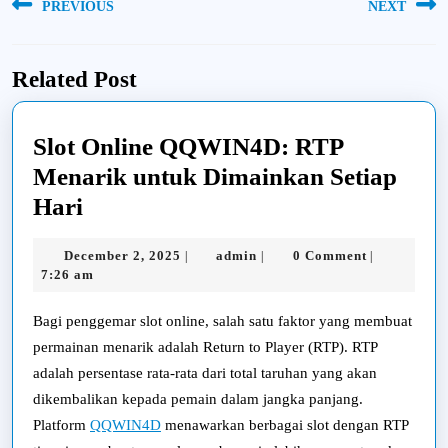
PREVIOUS
NEXT
navigation
Previous
Next
post:
post:
Related Post
Slot Online QQWIN4D: RTP
Menarik untuk Dimainkan Setiap
Slot
Hari
Online
December
admin
December 2, 2025
admin
0 Comment
|
|
|
QQWIN4D:
2,
7:26 am
RTP
2025
Menarik
Bagi penggemar slot online, salah satu faktor yang membuat
permainan menarik adalah Return to Player (RTP). RTP
untuk
adalah persentase rata-rata dari total taruhan yang akan
Dimainkan
dikembalikan kepada pemain dalam jangka panjang.
Setiap
Platform
QQWIN4D
menawarkan berbagai slot dengan RTP
Hari