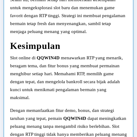
untuk mengeksplorasi slot baru dan menemukan game
favorit dengan RTP tinggi. Strategi ini membuat pengalaman
bermain tetap fresh dan menyenangkan, sambil tetap
menjaga peluang menang yang optimal.
Kesimpulan
Slot online di
QQWIN4D
menawarkan RTP yang menarik,
beragam tema, dan fitur bonus yang membuat permainan
menghibur setiap hari. Memahami RTP, memilih game
dengan tepat, dan mengelola bankroll secara bijak adalah
kunci untuk menikmati pengalaman bermain yang
maksimal.
Dengan memanfaatkan fitur demo, bonus, dan strategi
taruhan yang tepat, pemain
QQWIN4D
dapat meningkatkan
peluang menang tanpa mengambil risiko berlebihan. Slot
dengan RTP tinggi tidak hanya memberikan peluang menang