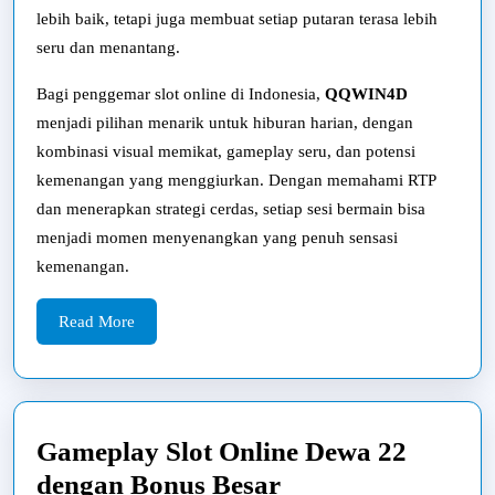
lebih baik, tetapi juga membuat setiap putaran terasa lebih
seru dan menantang.
Bagi penggemar slot online di Indonesia,
QQWIN4D
menjadi pilihan menarik untuk hiburan harian, dengan
kombinasi visual memikat, gameplay seru, dan potensi
kemenangan yang menggiurkan. Dengan memahami RTP
dan menerapkan strategi cerdas, setiap sesi bermain bisa
menjadi momen menyenangkan yang penuh sensasi
kemenangan.
Read
Read More
More
Gameplay Slot Online Dewa 22
Gameplay
dengan Bonus Besar