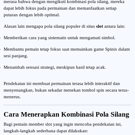
merasa bahwa dengan mengikuti kombinasi pola silang, mereka
dapat lebih fokus pada permainan dan memanfaatkan setiap
putaran dengan lebih optimal.
Alasan lain mengapa pola silang populer di situs
slot
antara lain:
Memberikan cara yang sistematis untuk mengamati simbol.
Membantu pemain tetap fokus saat memainkan game Spinix dalam
sesi panjang.
Menambah sensasi strategi, meskipun hasil tetap acak.
Pendekatan ini membuat permainan terasa lebih interaktif dan
menyenangkan, bukan sekadar menekan tombol spin secara terus-
menerus.
Cara Menerapkan Kombinasi Pola Silang
Bagi pemain member slot yang ingin mencoba pendekatan ini,
langkah-langkah sederhana dapat dilakukan: