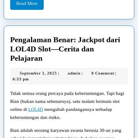
Read
Read More
More
Pengalaman Benar: Jackpot dari
LOL4D Slot—Cerita dan
Pengalaman
Pelajaran
Benar:
September
admin
September 1, 2025
admin
0 Comment
|
|
|
Jackpot
1,
6:33 pm
dari
2025
LOL4D
Tidak semua orang percaya pada keberuntungan. Tapi bagi
Rian (bukan nama sebenarnya), satu malam bermain slot
Slot
online di
LOL4D
mengubah pandangannya terhadap
—
keberuntungan dan risiko.
Cerita
dan
Rian adalah seorang karyawan swasta berusia 30-an yang