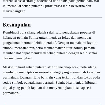
mereka sensasi strategi sederhana dan fokus pada permainan. Hal
ini membuat setiap putaran Spinix terasa lebih berwarna dan
menyenangkan.
Kesimpulan
Kombinasi pola silang adalah salah satu pendekatan populer di
kalangan pemain Spinix untuk menjaga fokus dan membuat
pengalaman bermain lebih interaktif. Dengan memahami layout
simbol, mencatat tren, serta memanfaatkan fitur bonus, pemain
member slot dapat menikmati setiap putaran dengan lebih santai
dan menyenangkan.
Meskipun hasil setiap putaran
slot online
tetap acak, pola silang
membantu menciptakan sensasi strategi yang menambah keseruan
permainan. Dengan ritme bermain yang terkontrol dan fokus pada
setiap simbol, pengalaman bermain Spinix bisa menjadi hiburan
digital yang penuh kejutan dan menyenangkan di setiap sesi
permainan.
Post