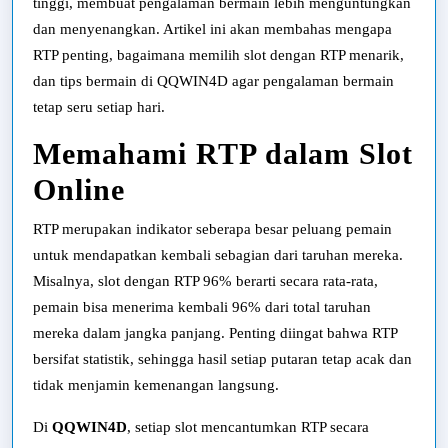
tinggi, membuat pengalaman bermain lebih menguntungkan
dan menyenangkan. Artikel ini akan membahas mengapa
RTP penting, bagaimana memilih slot dengan RTP menarik,
dan tips bermain di QQWIN4D agar pengalaman bermain
tetap seru setiap hari.
Memahami RTP dalam Slot
Online
RTP merupakan indikator seberapa besar peluang pemain
untuk mendapatkan kembali sebagian dari taruhan mereka.
Misalnya, slot dengan RTP 96% berarti secara rata-rata,
pemain bisa menerima kembali 96% dari total taruhan
mereka dalam jangka panjang. Penting diingat bahwa RTP
bersifat statistik, sehingga hasil setiap putaran tetap acak dan
tidak menjamin kemenangan langsung.
Di
QQWIN4D
, setiap slot mencantumkan RTP secara