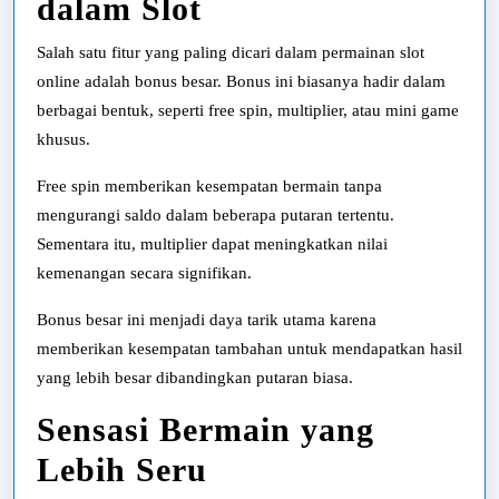
dalam Slot
Salah satu fitur yang paling dicari dalam permainan slot
online adalah bonus besar. Bonus ini biasanya hadir dalam
berbagai bentuk, seperti free spin, multiplier, atau mini game
khusus.
Free spin memberikan kesempatan bermain tanpa
mengurangi saldo dalam beberapa putaran tertentu.
Sementara itu, multiplier dapat meningkatkan nilai
kemenangan secara signifikan.
Bonus besar ini menjadi daya tarik utama karena
memberikan kesempatan tambahan untuk mendapatkan hasil
yang lebih besar dibandingkan putaran biasa.
Sensasi Bermain yang
Lebih Seru