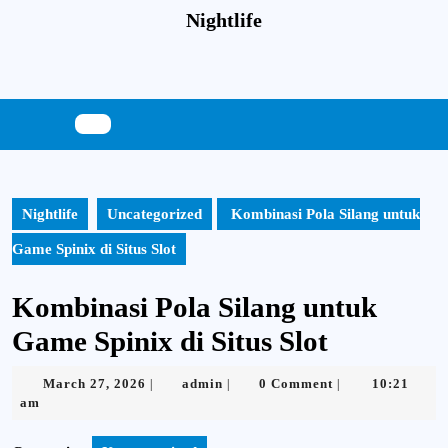
Skip
Nightlife
to
content
Skip
to
content
Nightlife
Uncategorized
Kombinasi Pola Silang untuk
Game Spinix di Situs Slot
Kombinasi Pola Silang untuk
Game Spinix di Situs Slot
March
admin
March 27, 2026
admin
0 Comment
10:21
|
|
|
27,
am
2026