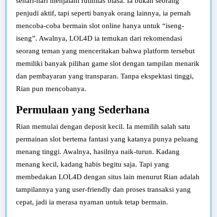
sehari-hari menjalani rutinitas biasa. Ia bukan seorang
Pelajaran
penjudi aktif, tapi seperti banyak orang lainnya, ia pernah
mencoba-coba bermain slot online hanya untuk “iseng-
iseng”. Awalnya, LOL4D ia temukan dari rekomendasi
seorang teman yang menceritakan bahwa platform tersebut
memiliki banyak pilihan game slot dengan tampilan menarik
dan pembayaran yang transparan. Tanpa ekspektasi tinggi,
Rian pun mencobanya.
Permulaan yang Sederhana
Rian memulai dengan deposit kecil. Ia memilih salah satu
permainan slot bertema fantasi yang katanya punya peluang
menang tinggi. Awalnya, hasilnya naik-turun. Kadang
menang kecil, kadang habis begitu saja. Tapi yang
membedakan LOL4D dengan situs lain menurut Rian adalah
tampilannya yang user-friendly dan proses transaksi yang
cepat, jadi ia merasa nyaman untuk tetap bermain.