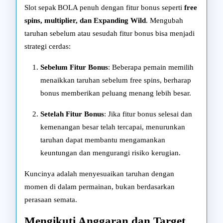
Slot sepak BOLA penuh dengan fitur bonus seperti
free
spins, multiplier, dan Expanding Wild
. Mengubah
taruhan sebelum atau sesudah fitur bonus bisa menjadi
strategi cerdas:
Sebelum Fitur Bonus
: Beberapa pemain memilih
menaikkan taruhan sebelum free spins, berharap
bonus memberikan peluang menang lebih besar.
Setelah Fitur Bonus
: Jika fitur bonus selesai dan
kemenangan besar telah tercapai, menurunkan
taruhan dapat membantu mengamankan
keuntungan dan mengurangi risiko kerugian.
Kuncinya adalah menyesuaikan taruhan dengan
momen di dalam permainan, bukan berdasarkan
perasaan semata.
Mengikuti Anggaran dan Target