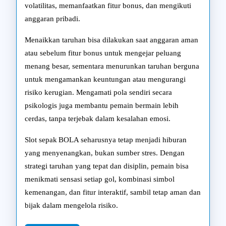
volatilitas, memanfaatkan fitur bonus, dan mengikuti
anggaran pribadi.
Menaikkan taruhan bisa dilakukan saat anggaran aman
atau sebelum fitur bonus untuk mengejar peluang
menang besar, sementara menurunkan taruhan berguna
untuk mengamankan keuntungan atau mengurangi
risiko kerugian. Mengamati pola sendiri secara
psikologis juga membantu pemain bermain lebih
cerdas, tanpa terjebak dalam kesalahan emosi.
Slot sepak BOLA seharusnya tetap menjadi hiburan
yang menyenangkan, bukan sumber stres. Dengan
strategi taruhan yang tepat dan disiplin, pemain bisa
menikmati sensasi setiap gol, kombinasi simbol
kemenangan, dan fitur interaktif, sambil tetap aman dan
bijak dalam mengelola risiko.