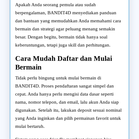
Apakah Anda seorang pemula atau sudah
berpengalaman, BANDIT4D menyediakan panduan
dan bantuan yang memudahkan Anda memahami cara
bermain dan strategi agar peluang menang semakin
besar. Dengan begitu, bermain tidak hanya soal
keberuntungan, tetapi juga skill dan perhitungan.
Cara Mudah Daftar dan Mulai
Bermain
Tidak perlu bingung untuk mulai bermain di
BANDIT4D. Proses pendaftaran sangat simpel dan
cepat. Anda hanya perlu mengisi data dasar seperti
nama, nomor telepon, dan email, lalu akun Anda siap
digunakan. Setelah itu, lakukan deposit sesuai nominal
yang Anda inginkan dan pilih permainan favorit untuk
mulai bertaruh.