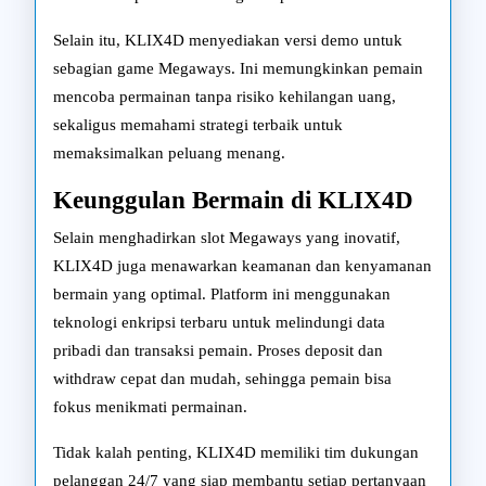
Selain itu, KLIX4D menyediakan versi demo untuk
sebagian game Megaways. Ini memungkinkan pemain
mencoba permainan tanpa risiko kehilangan uang,
sekaligus memahami strategi terbaik untuk
memaksimalkan peluang menang.
Keunggulan Bermain di KLIX4D
Selain menghadirkan slot Megaways yang inovatif,
KLIX4D juga menawarkan keamanan dan kenyamanan
bermain yang optimal. Platform ini menggunakan
teknologi enkripsi terbaru untuk melindungi data
pribadi dan transaksi pemain. Proses deposit dan
withdraw cepat dan mudah, sehingga pemain bisa
fokus menikmati permainan.
Tidak kalah penting, KLIX4D memiliki tim dukungan
pelanggan 24/7 yang siap membantu setiap pertanyaan