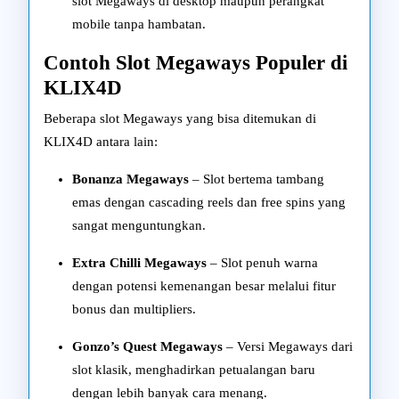
slot Megaways di desktop maupun perangkat
mobile tanpa hambatan.
Contoh Slot Megaways Populer di
KLIX4D
Beberapa slot Megaways yang bisa ditemukan di
KLIX4D antara lain:
Bonanza Megaways
– Slot bertema tambang
emas dengan cascading reels dan free spins yang
sangat menguntungkan.
Extra Chilli Megaways
– Slot penuh warna
dengan potensi kemenangan besar melalui fitur
bonus dan multipliers.
Gonzo’s Quest Megaways
– Versi Megaways dari
slot klasik, menghadirkan petualangan baru
dengan lebih banyak cara menang.