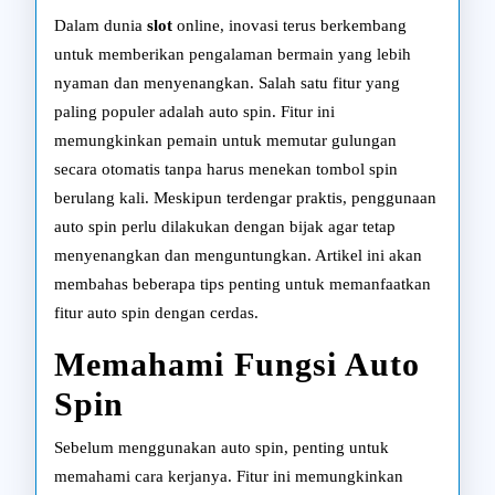
Spin
Dalam dunia
slot
online, inovasi terus berkembang
Slot
untuk memberikan pengalaman bermain yang lebih
nyaman dan menyenangkan. Salah satu fitur yang
Feature
paling populer adalah auto spin. Fitur ini
dengan
memungkinkan pemain untuk memutar gulungan
Bijak
secara otomatis tanpa harus menekan tombol spin
berulang kali. Meskipun terdengar praktis, penggunaan
auto spin perlu dilakukan dengan bijak agar tetap
menyenangkan dan menguntungkan. Artikel ini akan
membahas beberapa tips penting untuk memanfaatkan
fitur auto spin dengan cerdas.
Memahami Fungsi Auto
Spin
Sebelum menggunakan auto spin, penting untuk
memahami cara kerjanya. Fitur ini memungkinkan