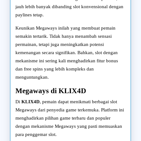
jauh lebih banyak dibanding slot konvensional dengan
paylines tetap.
Keunikan Megaways inilah yang membuat pemain
semakin tertarik. Tidak hanya menambah sensasi
permainan, tetapi juga meningkatkan potensi
kemenangan secara signifikan. Bahkan, slot dengan
mekanisme ini sering kali menghadirkan fitur bonus
dan free spins yang lebih kompleks dan
menguntungkan.
Megaways di KLIX4D
Di
KLIX4D
, pemain dapat menikmati berbagai slot
Megaways dari penyedia game terkemuka. Platform ini
menghadirkan pilihan game terbaru dan populer
dengan mekanisme Megaways yang pasti memuaskan
para penggemar slot.