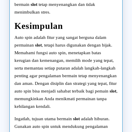
bermain
slot
tetap menyenangkan dan tidak
menimbulkan stres.
Kesimpulan
Auto spin adalah fitur yang sangat berguna dalam
permainan
slot
, tetapi harus digunakan dengan bijak.
Memahami fungsi auto spin, menetapkan batas
kerugian dan kemenangan, memilih mode yang tepat,
serta memantau setiap putaran adalah langkah-langkah
penting agar pengalaman bermain tetap menyenangkan
dan aman. Dengan disiplin dan strategi yang tepat, fitur
auto spin bisa menjadi sahabat terbaik bagi pemain
slot
,
memungkinkan Anda menikmati permainan tanpa
kehilangan kendali.
Ingatlah, tujuan utama bermain
slot
adalah hiburan.
Gunakan auto spin untuk mendukung pengalaman