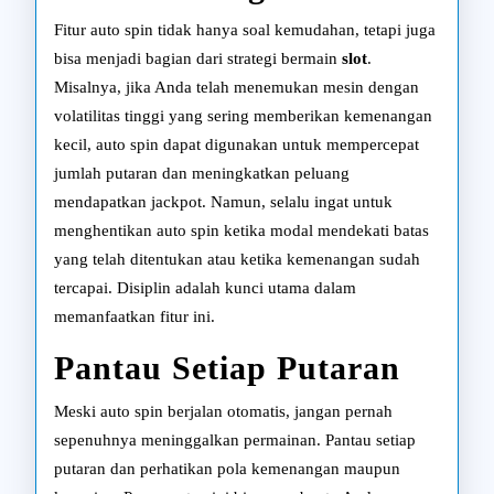
Fitur auto spin tidak hanya soal kemudahan, tetapi juga
bisa menjadi bagian dari strategi bermain
slot
.
Misalnya, jika Anda telah menemukan mesin dengan
volatilitas tinggi yang sering memberikan kemenangan
kecil, auto spin dapat digunakan untuk mempercepat
jumlah putaran dan meningkatkan peluang
mendapatkan jackpot. Namun, selalu ingat untuk
menghentikan auto spin ketika modal mendekati batas
yang telah ditentukan atau ketika kemenangan sudah
tercapai. Disiplin adalah kunci utama dalam
memanfaatkan fitur ini.
Pantau Setiap Putaran
Meski auto spin berjalan otomatis, jangan pernah
sepenuhnya meninggalkan permainan. Pantau setiap
putaran dan perhatikan pola kemenangan maupun