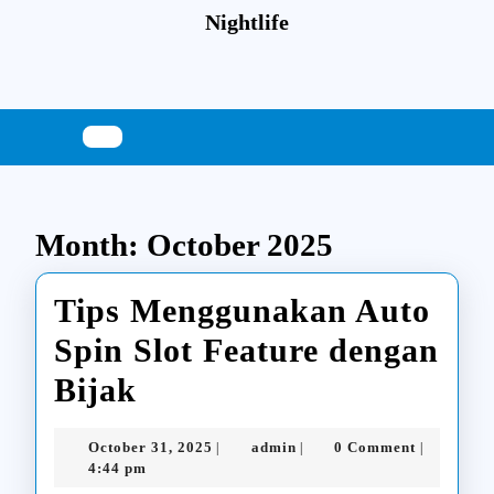
Skip
Nightlife
to
content
Skip
to
content
Month:
October 2025
Tips Menggunakan Auto
Spin Slot Feature dengan
Tips
Bijak
Menggunakan
October
admin
October 31, 2025
admin
0 Comment
|
|
|
Auto
31,
4:44 pm
2025