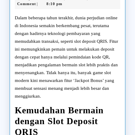
Deposit
30,
Comment
8:10 pm
|
2025
QRIS
Dalam beberapa tahun terakhir, dunia perjudian online
dengan
di Indonesia semakin berkembang pesat, terutama
dengan hadirnya teknologi pembayaran yang
Fitur
memudahkan transaksi, seperti slot deposit QRIS. Fitur
‘Jackpot
ini memungkinkan pemain untuk melakukan deposit
Bonus’
dengan cepat hanya melalui pemindaian kode QR,
menjadikan pengalaman bermain slot lebih praktis dan
yang
menyenangkan. Tidak hanya itu, banyak game slot
Wajib
modern kini menawarkan fitur ‘Jackpot Bonus’ yang
Kamu
membuat sensasi menang menjadi lebih besar dan
menggiurkan.
Coba
Kemudahan Bermain
dengan Slot Deposit
QRIS