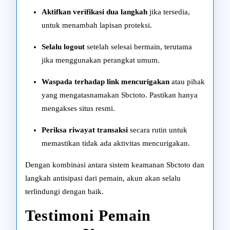
Aktifkan verifikasi dua langkah
jika tersedia,
untuk menambah lapisan proteksi.
Selalu logout
setelah selesai bermain, terutama
jika menggunakan perangkat umum.
Waspada terhadap link mencurigakan
atau pihak
yang mengatasnamakan Sbctoto. Pastikan hanya
mengakses situs resmi.
Periksa riwayat transaksi
secara rutin untuk
memastikan tidak ada aktivitas mencurigakan.
Dengan kombinasi antara sistem keamanan Sbctoto dan
langkah antisipasi dari pemain, akun akan selalu
terlindungi dengan baik.
Testimoni Pemain