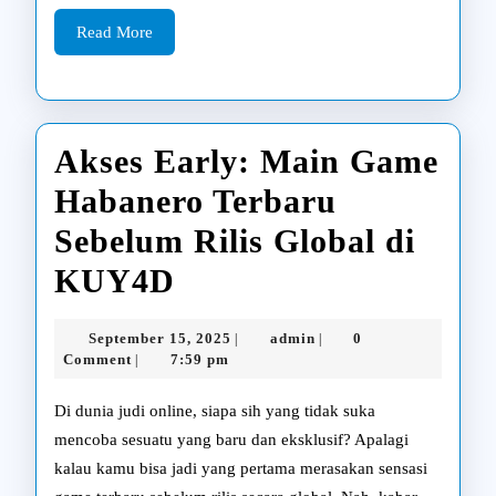
Read
Read More
More
Akses Early: Main Game
Habanero Terbaru
Sebelum Rilis Global di
Akses
KUY4D
Early:
September
admin
September 15, 2025
admin
0
|
|
Main
15,
Comment
7:59 pm
|
2025
Game
Di dunia judi online, siapa sih yang tidak suka
Habanero
mencoba sesuatu yang baru dan eksklusif? Apalagi
kalau kamu bisa jadi yang pertama merasakan sensasi
Terbaru