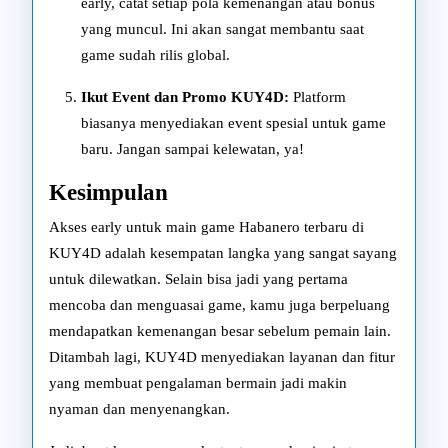
early, catat setiap pola kemenangan atau bonus
yang muncul. Ini akan sangat membantu saat
game sudah rilis global.
Ikut Event dan Promo KUY4D:
Platform
biasanya menyediakan event spesial untuk game
baru. Jangan sampai kelewatan, ya!
Kesimpulan
Akses early untuk main game Habanero terbaru di
KUY4D adalah kesempatan langka yang sangat sayang
untuk dilewatkan. Selain bisa jadi yang pertama
mencoba dan menguasai game, kamu juga berpeluang
mendapatkan kemenangan besar sebelum pemain lain.
Ditambah lagi, KUY4D menyediakan layanan dan fitur
yang membuat pengalaman bermain jadi makin
nyaman dan menyenangkan.