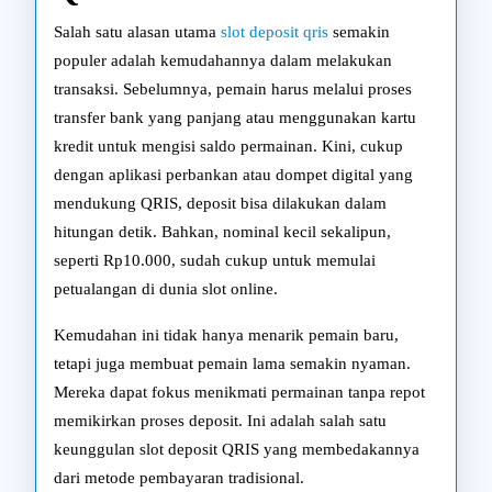
Salah satu alasan utama
slot deposit qris
semakin
populer adalah kemudahannya dalam melakukan
transaksi. Sebelumnya, pemain harus melalui proses
transfer bank yang panjang atau menggunakan kartu
kredit untuk mengisi saldo permainan. Kini, cukup
dengan aplikasi perbankan atau dompet digital yang
mendukung QRIS, deposit bisa dilakukan dalam
hitungan detik. Bahkan, nominal kecil sekalipun,
seperti Rp10.000, sudah cukup untuk memulai
petualangan di dunia slot online.
Kemudahan ini tidak hanya menarik pemain baru,
tetapi juga membuat pemain lama semakin nyaman.
Mereka dapat fokus menikmati permainan tanpa repot
memikirkan proses deposit. Ini adalah salah satu
keunggulan slot deposit QRIS yang membedakannya
dari metode pembayaran tradisional.