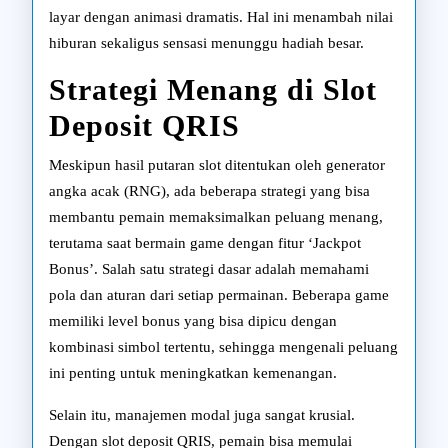
layar dengan animasi dramatis. Hal ini menambah nilai
hiburan sekaligus sensasi menunggu hadiah besar.
Strategi Menang di Slot
Deposit QRIS
Meskipun hasil putaran slot ditentukan oleh generator
angka acak (RNG), ada beberapa strategi yang bisa
membantu pemain memaksimalkan peluang menang,
terutama saat bermain game dengan fitur ‘Jackpot
Bonus’. Salah satu strategi dasar adalah memahami
pola dan aturan dari setiap permainan. Beberapa game
memiliki level bonus yang bisa dipicu dengan
kombinasi simbol tertentu, sehingga mengenali peluang
ini penting untuk meningkatkan kemenangan.
Selain itu, manajemen modal juga sangat krusial.
Dengan slot deposit QRIS, pemain bisa memulai