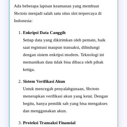
Ada beberapa lapisan keamanan yang membuat
Sbctoto menjadi salah satu situs slot terpercaya di
Indonesia:
Enkripsi Data Canggih
Setiap data yang dikirimkan oleh pemain, baik
saat registrasi maupun transaksi, dilindungi
dengan sistem enkripsi modern. Teknologi ini
memastikan data tidak bisa dibaca oleh pihak
ketiga.
Sistem Verifikasi Akun
Untuk mencegah penyalahgunaan, Sbctoto
menerapkan verifikasi akun yang ketat. Dengan
begitu, hanya pemilik sah yang bisa mengakses
dan menggunakan akun.
Proteksi Transaksi Finansial