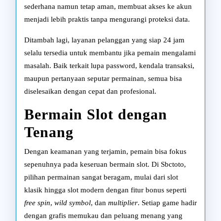
sederhana namun tetap aman, membuat akses ke akun
menjadi lebih praktis tanpa mengurangi proteksi data.
Ditambah lagi, layanan pelanggan yang siap 24 jam
selalu tersedia untuk membantu jika pemain mengalami
masalah. Baik terkait lupa password, kendala transaksi,
maupun pertanyaan seputar permainan, semua bisa
diselesaikan dengan cepat dan profesional.
Bermain Slot dengan
Tenang
Dengan keamanan yang terjamin, pemain bisa fokus
sepenuhnya pada keseruan bermain slot. Di Sbctoto,
pilihan permainan sangat beragam, mulai dari slot
klasik hingga slot modern dengan fitur bonus seperti
free spin
,
wild symbol
, dan
multiplier
. Setiap game hadir
dengan grafis memukau dan peluang menang yang