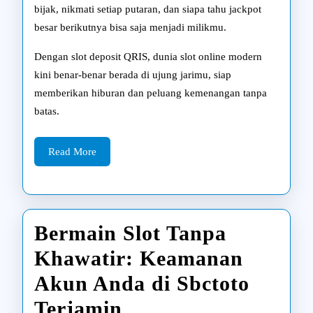
bijak, nikmati setiap putaran, dan siapa tahu jackpot
besar berikutnya bisa saja menjadi milikmu.
Dengan slot deposit QRIS, dunia slot online modern
kini benar-benar berada di ujung jarimu, siap
memberikan hiburan dan peluang kemenangan tanpa
batas.
Read
Read More
More
Bermain Slot Tanpa
Khawatir: Keamanan
Akun Anda di Sbctoto
Bermain
Terjamin