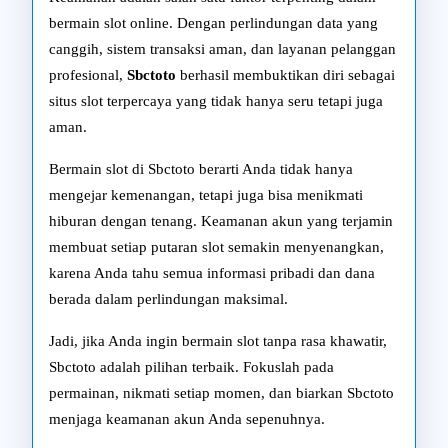
bermain slot online. Dengan perlindungan data yang
canggih, sistem transaksi aman, dan layanan pelanggan
profesional,
Sbctoto
berhasil membuktikan diri sebagai
situs slot terpercaya yang tidak hanya seru tetapi juga
aman.
Bermain slot di Sbctoto berarti Anda tidak hanya
mengejar kemenangan, tetapi juga bisa menikmati
hiburan dengan tenang. Keamanan akun yang terjamin
membuat setiap putaran slot semakin menyenangkan,
karena Anda tahu semua informasi pribadi dan dana
berada dalam perlindungan maksimal.
Jadi, jika Anda ingin bermain slot tanpa rasa khawatir,
Sbctoto adalah pilihan terbaik. Fokuslah pada
permainan, nikmati setiap momen, dan biarkan Sbctoto
menjaga keamanan akun Anda sepenuhnya.