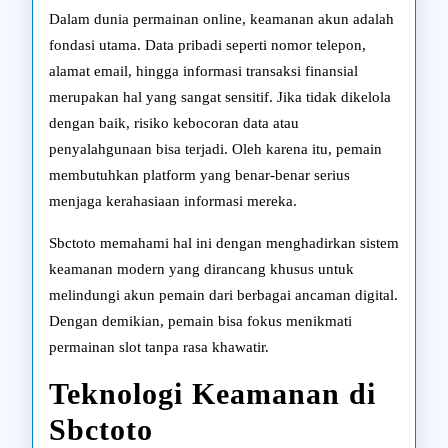
Dalam dunia permainan online, keamanan akun adalah
fondasi utama. Data pribadi seperti nomor telepon,
alamat email, hingga informasi transaksi finansial
merupakan hal yang sangat sensitif. Jika tidak dikelola
dengan baik, risiko kebocoran data atau
penyalahgunaan bisa terjadi. Oleh karena itu, pemain
membutuhkan platform yang benar-benar serius
menjaga kerahasiaan informasi mereka.
Sbctoto memahami hal ini dengan menghadirkan sistem
keamanan modern yang dirancang khusus untuk
melindungi akun pemain dari berbagai ancaman digital.
Dengan demikian, pemain bisa fokus menikmati
permainan slot tanpa rasa khawatir.
Teknologi Keamanan di
Sbctoto