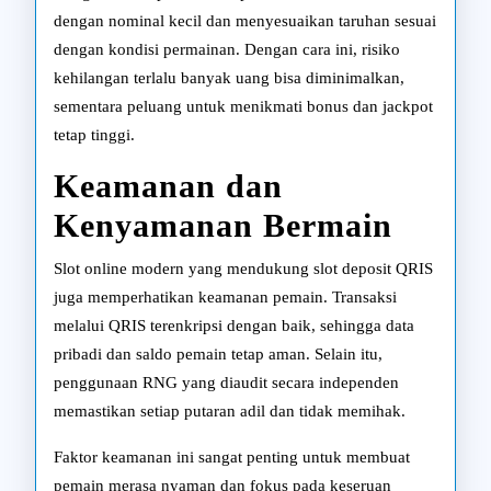
dengan nominal kecil dan menyesuaikan taruhan sesuai
dengan kondisi permainan. Dengan cara ini, risiko
kehilangan terlalu banyak uang bisa diminimalkan,
sementara peluang untuk menikmati bonus dan jackpot
tetap tinggi.
Keamanan dan
Kenyamanan Bermain
Slot online modern yang mendukung slot deposit QRIS
juga memperhatikan keamanan pemain. Transaksi
melalui QRIS terenkripsi dengan baik, sehingga data
pribadi dan saldo pemain tetap aman. Selain itu,
penggunaan RNG yang diaudit secara independen
memastikan setiap putaran adil dan tidak memihak.
Faktor keamanan ini sangat penting untuk membuat
pemain merasa nyaman dan fokus pada keseruan