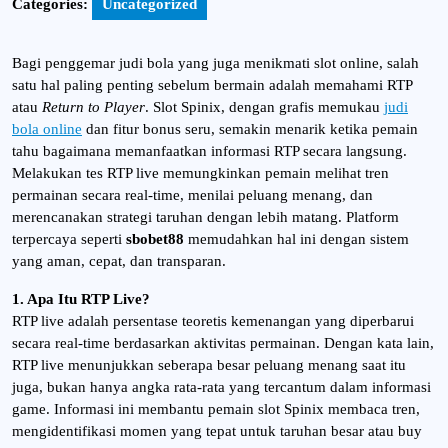
Categories:
Uncategorized
Bagi penggemar judi bola yang juga menikmati slot online, salah
satu hal paling penting sebelum bermain adalah memahami RTP
atau
Return to Player
. Slot Spinix, dengan grafis memukau
judi
bola online
dan fitur bonus seru, semakin menarik ketika pemain
tahu bagaimana memanfaatkan informasi RTP secara langsung.
Melakukan tes RTP live memungkinkan pemain melihat tren
permainan secara real-time, menilai peluang menang, dan
merencanakan strategi taruhan dengan lebih matang. Platform
terpercaya seperti
sbobet88
memudahkan hal ini dengan sistem
yang aman, cepat, dan transparan.
1. Apa Itu RTP Live?
RTP live adalah persentase teoretis kemenangan yang diperbarui
secara real-time berdasarkan aktivitas permainan. Dengan kata lain,
RTP live menunjukkan seberapa besar peluang menang saat itu
juga, bukan hanya angka rata-rata yang tercantum dalam informasi
game. Informasi ini membantu pemain slot Spinix membaca tren,
mengidentifikasi momen yang tepat untuk taruhan besar atau buy