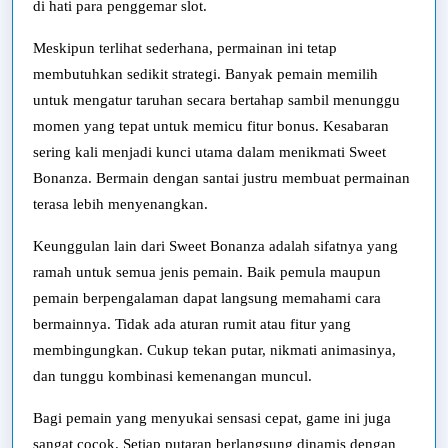
di hati para penggemar slot.
Meskipun terlihat sederhana, permainan ini tetap
membutuhkan sedikit strategi. Banyak pemain memilih
untuk mengatur taruhan secara bertahap sambil menunggu
momen yang tepat untuk memicu fitur bonus. Kesabaran
sering kali menjadi kunci utama dalam menikmati Sweet
Bonanza. Bermain dengan santai justru membuat permainan
terasa lebih menyenangkan.
Keunggulan lain dari Sweet Bonanza adalah sifatnya yang
ramah untuk semua jenis pemain. Baik pemula maupun
pemain berpengalaman dapat langsung memahami cara
bermainnya. Tidak ada aturan rumit atau fitur yang
membingungkan. Cukup tekan putar, nikmati animasinya,
dan tunggu kombinasi kemenangan muncul.
Bagi pemain yang menyukai sensasi cepat, game ini juga
sangat cocok. Setiap putaran berlangsung dinamis dengan