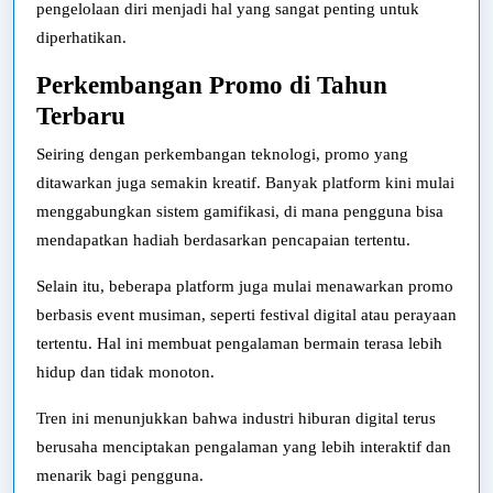
pengelolaan diri menjadi hal yang sangat penting untuk
diperhatikan.
Perkembangan Promo di Tahun
Terbaru
Seiring dengan perkembangan teknologi, promo yang
ditawarkan juga semakin kreatif. Banyak platform kini mulai
menggabungkan sistem gamifikasi, di mana pengguna bisa
mendapatkan hadiah berdasarkan pencapaian tertentu.
Selain itu, beberapa platform juga mulai menawarkan promo
berbasis event musiman, seperti festival digital atau perayaan
tertentu. Hal ini membuat pengalaman bermain terasa lebih
hidup dan tidak monoton.
Tren ini menunjukkan bahwa industri hiburan digital terus
berusaha menciptakan pengalaman yang lebih interaktif dan
menarik bagi pengguna.