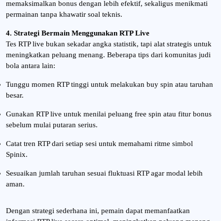
memaksimalkan bonus dengan lebih efektif, sekaligus menikmati
permainan tanpa khawatir soal teknis.
4. Strategi Bermain Menggunakan RTP Live
Tes RTP live bukan sekadar angka statistik, tapi alat strategis untuk
meningkatkan peluang menang. Beberapa tips dari komunitas judi
bola antara lain:
Tunggu momen RTP tinggi untuk melakukan buy spin atau taruhan
besar.
Gunakan RTP live untuk menilai peluang free spin atau fitur bonus
sebelum mulai putaran serius.
Catat tren RTP dari setiap sesi untuk memahami ritme simbol
Spinix.
Sesuaikan jumlah taruhan sesuai fluktuasi RTP agar modal lebih
aman.
Dengan strategi sederhana ini, pemain dapat memanfaatkan