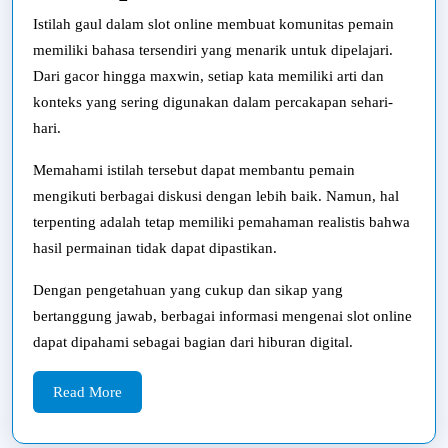
Istilah gaul dalam slot online membuat komunitas pemain
memiliki bahasa tersendiri yang menarik untuk dipelajari.
Dari gacor hingga maxwin, setiap kata memiliki arti dan
konteks yang sering digunakan dalam percakapan sehari-
hari.
Memahami istilah tersebut dapat membantu pemain
mengikuti berbagai diskusi dengan lebih baik. Namun, hal
terpenting adalah tetap memiliki pemahaman realistis bahwa
hasil permainan tidak dapat dipastikan.
Dengan pengetahuan yang cukup dan sikap yang
bertanggung jawab, berbagai informasi mengenai slot online
dapat dipahami sebagai bagian dari hiburan digital.
Read
Read More
More