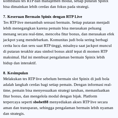
kombinasi tes RTP dan manajemen modal, setiap putaran Spinix
bisa dimainkan lebih cerdas dan fokus pada strategi.
7. Keseruan Bermain Spinix dengan RTP Live
Tes RTP live menambah sensasi bermain. Setiap putaran menjadi
lebih menegangkan karena pemain bisa merasakan peluang
menang secara real-time, mencoba fitur bonus, dan merasakan efek
jackpot yang mendebarkan. Komunitas judi bola sering berbagi
cerita lucu dan seru saat RTP tinggi, misalnya saat jackpot muncul
di putaran terakhir atau simbol bonus aktif tepat di momen RTP
maksimal. Hal ini membuat pengalaman bermain Spinix lebih
hidup dan interaktif.
8. Kesimpulan
Melakukan tes RTP live sebelum bermain slot Spinix di judi bola
adalah langkah cerdas bagi setiap pemain. Dengan informasi real-
time, pemain bisa menyesuaikan strategi taruhan, memanfaatkan
fitur bonus, dan mengelola modal dengan bijak. Platform
terpercaya seperti
sbobet88
menyediakan akses RTP live secara
aman dan transparan, sehingga pengalaman bermain lebih nyaman
dan strategis.