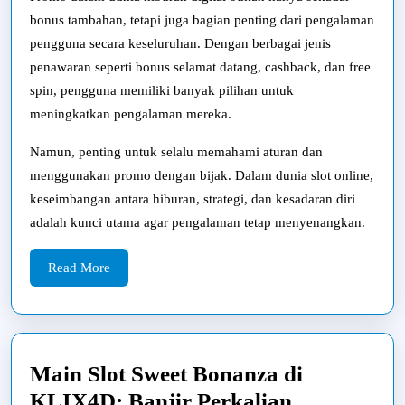
bonus tambahan, tetapi juga bagian penting dari pengalaman
pengguna secara keseluruhan. Dengan berbagai jenis
penawaran seperti bonus selamat datang, cashback, dan free
spin, pengguna memiliki banyak pilihan untuk
meningkatkan pengalaman mereka.
Namun, penting untuk selalu memahami aturan dan
menggunakan promo dengan bijak. Dalam dunia slot online,
keseimbangan antara hiburan, strategi, dan kesadaran diri
adalah kunci utama agar pengalaman tetap menyenangkan.
Read
Read More
More
Main Slot Sweet Bonanza di
Main
KLIX4D: Banjir Perkalian