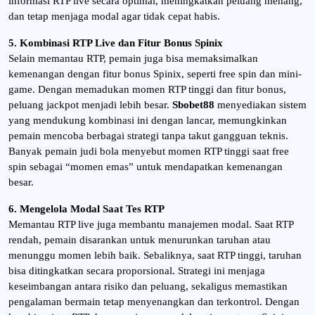
informasi RTP live secara optimal, meningkatkan peluang menang,
dan tetap menjaga modal agar tidak cepat habis.
5. Kombinasi RTP Live dan Fitur Bonus Spinix
Selain memantau RTP, pemain juga bisa memaksimalkan
kemenangan dengan fitur bonus Spinix, seperti free spin dan mini-
game. Dengan memadukan momen RTP tinggi dan fitur bonus,
peluang jackpot menjadi lebih besar.
Sbobet88
menyediakan sistem
yang mendukung kombinasi ini dengan lancar, memungkinkan
pemain mencoba berbagai strategi tanpa takut gangguan teknis.
Banyak pemain judi bola menyebut momen RTP tinggi saat free
spin sebagai “momen emas” untuk mendapatkan kemenangan
besar.
6. Mengelola Modal Saat Tes RTP
Memantau RTP live juga membantu manajemen modal. Saat RTP
rendah, pemain disarankan untuk menurunkan taruhan atau
menunggu momen lebih baik. Sebaliknya, saat RTP tinggi, taruhan
bisa ditingkatkan secara proporsional. Strategi ini menjaga
keseimbangan antara risiko dan peluang, sekaligus memastikan
pengalaman bermain tetap menyenangkan dan terkontrol. Dengan