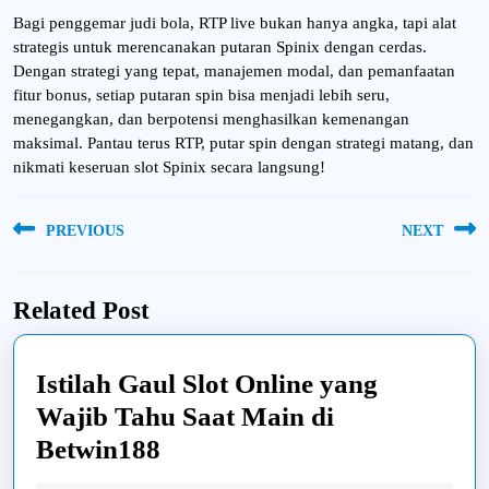
Bagi penggemar judi bola, RTP live bukan hanya angka, tapi alat
strategis untuk merencanakan putaran Spinix dengan cerdas.
Dengan strategi yang tepat, manajemen modal, dan pemanfaatan
fitur bonus, setiap putaran spin bisa menjadi lebih seru,
menegangkan, dan berpotensi menghasilkan kemenangan
maksimal. Pantau terus RTP, putar spin dengan strategi matang, dan
nikmati keseruan slot Spinix secara langsung!
Post
PREVIOUS
NEXT
navigation
Previous
Next
post:
post:
Related Post
Istilah Gaul Slot Online yang
Wajib Tahu Saat Main di
Istilah
Betwin188
Gaul