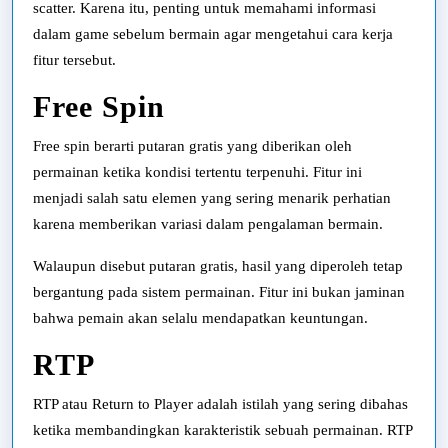
scatter. Karena itu, penting untuk memahami informasi
dalam game sebelum bermain agar mengetahui cara kerja
fitur tersebut.
Free Spin
Free spin berarti putaran gratis yang diberikan oleh
permainan ketika kondisi tertentu terpenuhi. Fitur ini
menjadi salah satu elemen yang sering menarik perhatian
karena memberikan variasi dalam pengalaman bermain.
Walaupun disebut putaran gratis, hasil yang diperoleh tetap
bergantung pada sistem permainan. Fitur ini bukan jaminan
bahwa pemain akan selalu mendapatkan keuntungan.
RTP
RTP atau Return to Player adalah istilah yang sering dibahas
ketika membandingkan karakteristik sebuah permainan. RTP