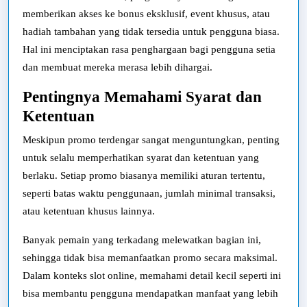
memberikan akses ke bonus eksklusif, event khusus, atau
hadiah tambahan yang tidak tersedia untuk pengguna biasa.
Hal ini menciptakan rasa penghargaan bagi pengguna setia
dan membuat mereka merasa lebih dihargai.
Pentingnya Memahami Syarat dan
Ketentuan
Meskipun promo terdengar sangat menguntungkan, penting
untuk selalu memperhatikan syarat dan ketentuan yang
berlaku. Setiap promo biasanya memiliki aturan tertentu,
seperti batas waktu penggunaan, jumlah minimal transaksi,
atau ketentuan khusus lainnya.
Banyak pemain yang terkadang melewatkan bagian ini,
sehingga tidak bisa memanfaatkan promo secara maksimal.
Dalam konteks slot online, memahami detail kecil seperti ini
bisa membantu pengguna mendapatkan manfaat yang lebih