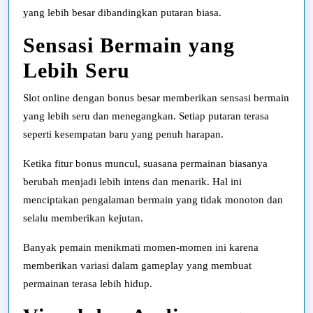
yang lebih besar dibandingkan putaran biasa.
Sensasi Bermain yang
Lebih Seru
Slot online dengan bonus besar memberikan sensasi bermain
yang lebih seru dan menegangkan. Setiap putaran terasa
seperti kesempatan baru yang penuh harapan.
Ketika fitur bonus muncul, suasana permainan biasanya
berubah menjadi lebih intens dan menarik. Hal ini
menciptakan pengalaman bermain yang tidak monoton dan
selalu memberikan kejutan.
Banyak pemain menikmati momen-momen ini karena
memberikan variasi dalam gameplay yang membuat
permainan terasa lebih hidup.