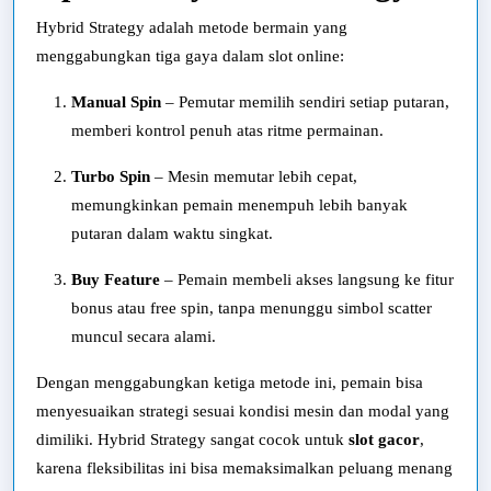
Hybrid Strategy adalah metode bermain yang
menggabungkan tiga gaya dalam slot online:
Manual Spin
– Pemutar memilih sendiri setiap putaran,
memberi kontrol penuh atas ritme permainan.
Turbo Spin
– Mesin memutar lebih cepat,
memungkinkan pemain menempuh lebih banyak
putaran dalam waktu singkat.
Buy Feature
– Pemain membeli akses langsung ke fitur
bonus atau free spin, tanpa menunggu simbol scatter
muncul secara alami.
Dengan menggabungkan ketiga metode ini, pemain bisa
menyesuaikan strategi sesuai kondisi mesin dan modal yang
dimiliki. Hybrid Strategy sangat cocok untuk
slot gacor
,
karena fleksibilitas ini bisa memaksimalkan peluang menang