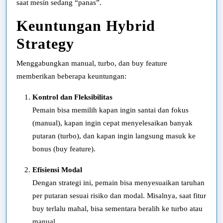
saat mesin sedang “panas”.
Keuntungan Hybrid
Strategy
Menggabungkan manual, turbo, dan buy feature
memberikan beberapa keuntungan:
Kontrol dan Fleksibilitas
Pemain bisa memilih kapan ingin santai dan fokus
(manual), kapan ingin cepat menyelesaikan banyak
putaran (turbo), dan kapan ingin langsung masuk ke
bonus (buy feature).
Efisiensi Modal
Dengan strategi ini, pemain bisa menyesuaikan taruhan
per putaran sesuai risiko dan modal. Misalnya, saat fitur
buy terlalu mahal, bisa sementara beralih ke turbo atau
manual.