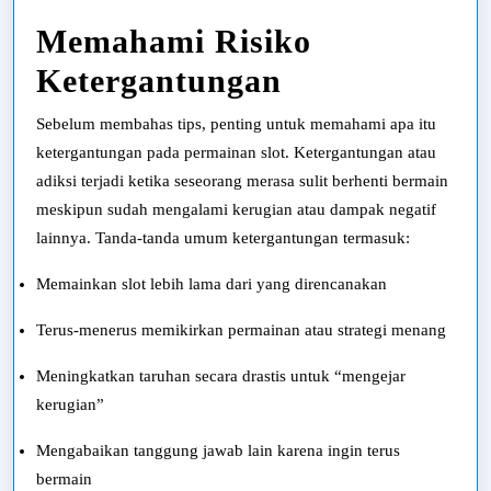
Memahami Risiko
Ketergantungan
Sebelum membahas tips, penting untuk memahami apa itu
ketergantungan pada permainan slot. Ketergantungan atau
adiksi terjadi ketika seseorang merasa sulit berhenti bermain
meskipun sudah mengalami kerugian atau dampak negatif
lainnya. Tanda-tanda umum ketergantungan termasuk:
Memainkan slot lebih lama dari yang direncanakan
Terus-menerus memikirkan permainan atau strategi menang
Meningkatkan taruhan secara drastis untuk “mengejar
kerugian”
Mengabaikan tanggung jawab lain karena ingin terus
bermain