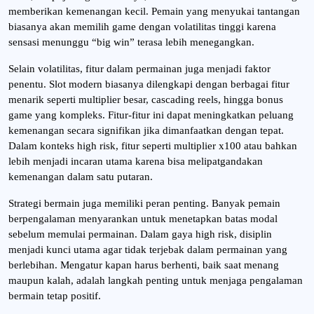
memberikan kemenangan kecil. Pemain yang menyukai tantangan
biasanya akan memilih game dengan volatilitas tinggi karena
sensasi menunggu “big win” terasa lebih menegangkan.
Selain volatilitas, fitur dalam permainan juga menjadi faktor
penentu. Slot modern biasanya dilengkapi dengan berbagai fitur
menarik seperti multiplier besar, cascading reels, hingga bonus
game yang kompleks. Fitur-fitur ini dapat meningkatkan peluang
kemenangan secara signifikan jika dimanfaatkan dengan tepat.
Dalam konteks high risk, fitur seperti multiplier x100 atau bahkan
lebih menjadi incaran utama karena bisa melipatgandakan
kemenangan dalam satu putaran.
Strategi bermain juga memiliki peran penting. Banyak pemain
berpengalaman menyarankan untuk menetapkan batas modal
sebelum memulai permainan. Dalam gaya high risk, disiplin
menjadi kunci utama agar tidak terjebak dalam permainan yang
berlebihan. Mengatur kapan harus berhenti, baik saat menang
maupun kalah, adalah langkah penting untuk menjaga pengalaman
bermain tetap positif.