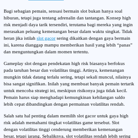
Bagi sebagian pemain, sensasi bermain slot bukan hanya soal
hiburan, tetapi juga tentang adrenalin dan tantangan. Konsep high
risk menjadi daya tarik tersendiri, terutama bagi mereka yang ingin
merasakan peluang kemenangan besar dalam waktu singkat. Tidak
heran jika istilah
slot gacor
sering dikaitkan dengan gaya bermain
ini, karena dianggap mampu memberikan hasil yang lebih “panas”
dan menguntungkan dalam momen tertentu.
Gameplay slot dengan pendekatan high risk biasanya berfokus
pada taruhan besar dan volatilitas tinggi. Artinya, kemenangan
mungkin tidak datang terlalu sering, tetapi sekali muncul, nilainya
bisa sangat signifikan. Inilah yang membuat banyak pemain tertarik
untuk mencoba strategi ini, meskipun risikonya juga tidak kecil.
Pemain harus siap menghadapi kemungkinan kehilangan saldo
lebih cepat dibandingkan dengan permainan volatilitas rendah.
Salah satu hal penting dalam memilih slot gacor untuk gaya high
risk adalah memahami tingkat volatilitas game tersebut. Slot
dengan volatilitas tinggi cenderung memberikan kemenangan
besar, tetapi jarang. Sebaliknya, slot volatilitas rendah lebih sering