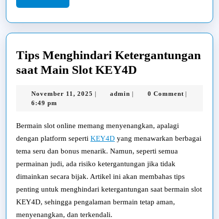
More
Tips Menghindari Ketergantungan
Tips
saat Main Slot KEY4D
Menghindari
November
admin
November 11, 2025
admin
0 Comment
|
|
|
Ketergantunga
11,
6:49 pm
saat
2025
Main
Bermain slot online memang menyenangkan, apalagi
dengan platform seperti
KEY4D
yang menawarkan berbagai
Slot
tema seru dan bonus menarik. Namun, seperti semua
KEY4D
permainan judi, ada risiko ketergantungan jika tidak
dimainkan secara bijak. Artikel ini akan membahas tips
penting untuk menghindari ketergantungan saat bermain slot
KEY4D, sehingga pengalaman bermain tetap aman,
menyenangkan, dan terkendali.