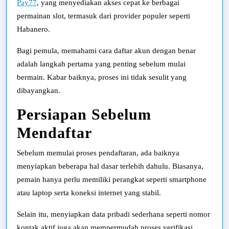
Ribet
Pay77
, yang menyediakan akses cepat ke berbagai
permainan slot, termasuk dari provider populer seperti
Habanero.
Bagi pemula, memahami cara daftar akun dengan benar
adalah langkah pertama yang penting sebelum mulai
bermain. Kabar baiknya, proses ini tidak sesulit yang
dibayangkan.
Persiapan Sebelum
Mendaftar
Sebelum memulai proses pendaftaran, ada baiknya
menyiapkan beberapa hal dasar terlebih dahulu. Biasanya,
pemain hanya perlu memiliki perangkat seperti smartphone
atau laptop serta koneksi internet yang stabil.
Selain itu, menyiapkan data pribadi sederhana seperti nomor
kontak aktif juga akan mempermudah proses verifikasi