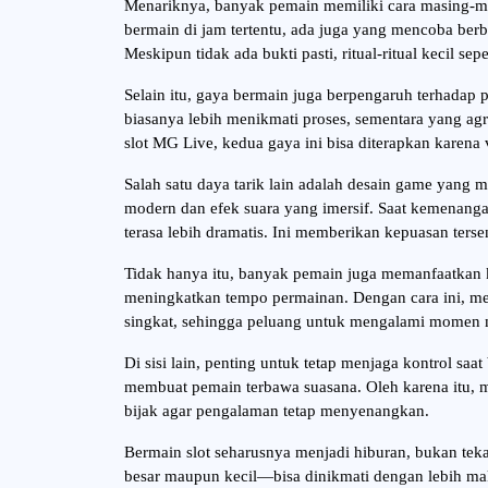
Menariknya, banyak pemain memiliki cara masing-
bermain di jam tertentu, ada juga yang mencoba ber
Meskipun tidak ada bukti pasti, ritual-ritual kecil se
Selain itu, gaya bermain juga berpengaruh terhadap
biasanya lebih menikmati proses, sementara yang agr
slot MG Live, kedua gaya ini bisa diterapkan karena
Salah satu daya tarik lain adalah desain game yang 
modern dan efek suara yang imersif. Saat kemenang
terasa lebih dramatis. Ini memberikan kepuasan terse
Tidak hanya itu, banyak pemain juga memanfaatkan k
meningkatkan tempo permainan. Dengan cara ini, me
singkat, sehingga peluang untuk mengalami momen m
Di sisi lain, penting untuk tetap menjaga kontrol sa
membuat pemain terbawa suasana. Oleh karena itu, 
bijak agar pengalaman tetap menyenangkan.
Bermain slot seharusnya menjadi hiburan, bukan te
besar maupun kecil—bisa dinikmati dengan lebih ma