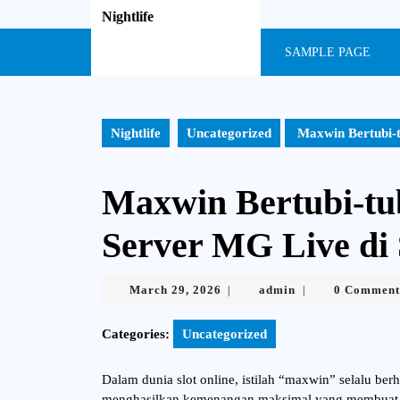
Skip
Nightlife
to
content
SAMPLE PAGE
Skip
to
content
Nightlife
Uncategorized
Maxwin Bertubi-t
Maxwin Bertubi-tu
Server MG Live di 
March
admin
March 29, 2026
admin
0 Comment
|
|
29,
2026
Categories:
Uncategorized
Dalam dunia slot online, istilah “maxwin” selalu berh
menghasilkan kemenangan maksimal yang membuat pe