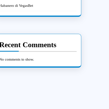
Habanero di VegasBet
Recent Comments
No comments to show.