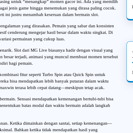
masing untuk “menangkap” momen gacor ini. Ada yang memilih
bagai jenis game hingga menemukan yang dirasa paling cocok.
perti ini justru menambah keseruan dalam bermain slot.
 pengalaman yang dirasakan. Pemain yang sabar dan konsisten
esif cenderung mengejar hasil besar dalam waktu singkat. Di
 variasi permainan yang cukup luas.
menarik. Slot dari MG Live biasanya hadir dengan visual yang
an besar terjadi, animasi yang muncul membuat momen tersebut
ndiri bagi pemain.
ombinasi fitur seperti Turbo Spin atau Quick Spin untuk
reka bisa mendapatkan lebih banyak putaran dalam waktu
axwin terasa lebih cepat datang—meskipun tetap acak.
at bermain. Sensasi mendapatkan kemenangan bertubi-tubi bisa
menentukan batas modal dan waktu bermain adalah langkah
kanan. Ketika dimainkan dengan santai, setiap kemenangan—
ksimal. Bahkan ketika tidak mendapatkan hasil yang