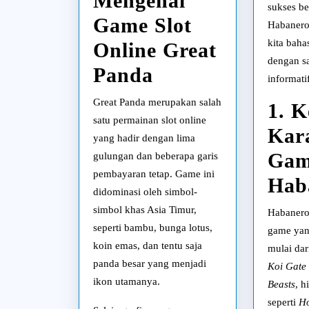
Mengenal
sukses be
Game Slot
Habanero 
kita baha
Online Great
dengan sa
Panda
informati
Great Panda merupakan salah
1. K
satu permainan slot online
Kara
yang hadir dengan lima
Gam
gulungan dan beberapa garis
pembayaran tetap. Game ini
Hab
didominasi oleh simbol-
simbol khas Asia Timur,
Habanero
seperti bambu, bunga lotus,
game yan
koin emas, dan tentu saja
mulai dar
panda besar yang menjadi
Koi Gate
ikon utamanya.
Beasts
, h
seperti
Ho