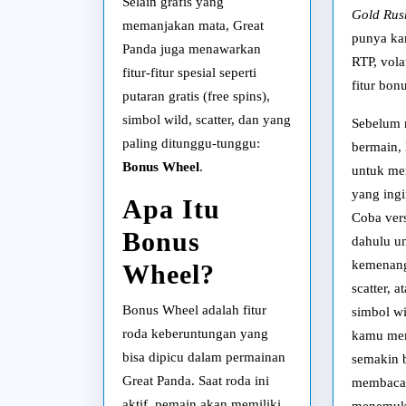
Selain grafis yang
Gold Rus
memanjakan mata, Great
punya kar
Panda juga menawarkan
RTP, volat
fitur-fitur spesial seperti
fitur bon
putaran gratis (free spins),
simbol wild, scatter, dan yang
Sebelum
paling ditunggu-tunggu:
bermain,
Bonus Wheel
.
untuk me
yang ing
Apa Itu
Coba vers
Bonus
dahulu u
kemenang
Wheel?
scatter, 
Bonus Wheel adalah fitur
simbol w
roda keberuntungan yang
kamu mem
bisa dipicu dalam permainan
semakin 
Great Panda. Saat roda ini
membaca 
aktif, pemain akan memiliki