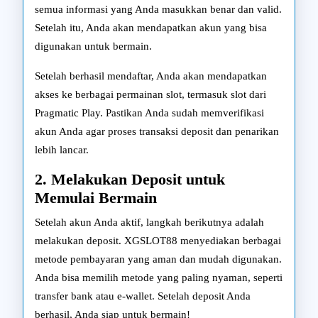
semua informasi yang Anda masukkan benar dan valid.
Setelah itu, Anda akan mendapatkan akun yang bisa
digunakan untuk bermain.
Setelah berhasil mendaftar, Anda akan mendapatkan
akses ke berbagai permainan slot, termasuk slot dari
Pragmatic Play. Pastikan Anda sudah memverifikasi
akun Anda agar proses transaksi deposit dan penarikan
lebih lancar.
2.
Melakukan Deposit untuk
Memulai Bermain
Setelah akun Anda aktif, langkah berikutnya adalah
melakukan deposit. XGSLOT88 menyediakan berbagai
metode pembayaran yang aman dan mudah digunakan.
Anda bisa memilih metode yang paling nyaman, seperti
transfer bank atau e-wallet. Setelah deposit Anda
berhasil, Anda siap untuk bermain!