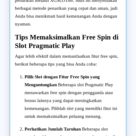
penarikan melalui XGSLOT88. Situs ini menyediakan
berbagai metode penarikan yang cepat dan aman, jadi
Anda bisa menikmati hasil kemenangan Anda dengan
nyaman.
Tips Memaksimalkan Free Spin di
Slot Pragmatic Play
Agar lebih efektif dalam memanfaatkan fitur free spin,
berikut beberapa tips yang bisa Anda coba:
Pilih Slot dengan Fitur Free Spin yang
Menguntungkan
Beberapa slot Pragmatic Play
menawarkan free spin dengan pengganda atau
bonus lainnya yang dapat meningkatkan
kemenangan. Pilihlah slot yang memiliki fitur ini
untuk memaksimalkan peluang menang.
Perhatikan Jumlah Taruhan
Beberapa slot