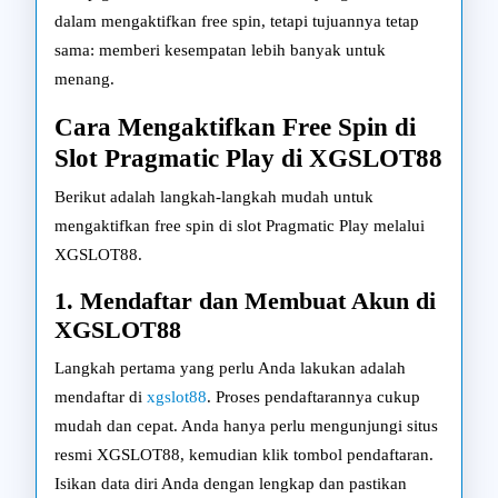
dalam mengaktifkan free spin, tetapi tujuannya tetap
sama: memberi kesempatan lebih banyak untuk
menang.
Cara Mengaktifkan Free Spin di
Slot Pragmatic Play di XGSLOT88
Berikut adalah langkah-langkah mudah untuk
mengaktifkan free spin di slot Pragmatic Play melalui
XGSLOT88.
1.
Mendaftar dan Membuat Akun di
XGSLOT88
Langkah pertama yang perlu Anda lakukan adalah
mendaftar di
xgslot88
. Proses pendaftarannya cukup
mudah dan cepat. Anda hanya perlu mengunjungi situs
resmi XGSLOT88, kemudian klik tombol pendaftaran.
Isikan data diri Anda dengan lengkap dan pastikan