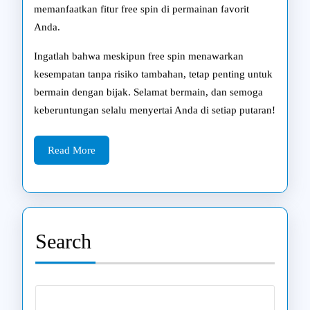
memanfaatkan fitur free spin di permainan favorit
Anda.
Ingatlah bahwa meskipun free spin menawarkan
kesempatan tanpa risiko tambahan, tetap penting untuk
bermain dengan bijak. Selamat bermain, dan semoga
keberuntungan selalu menyertai Anda di setiap putaran!
Read
Read More
More
Search