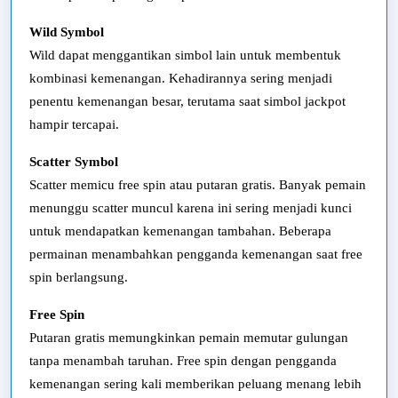
Wild Symbol
Wild dapat menggantikan simbol lain untuk membentuk
kombinasi kemenangan. Kehadirannya sering menjadi
penentu kemenangan besar, terutama saat simbol jackpot
hampir tercapai.
Scatter Symbol
Scatter memicu free spin atau putaran gratis. Banyak pemain
menunggu scatter muncul karena ini sering menjadi kunci
untuk mendapatkan kemenangan tambahan. Beberapa
permainan menambahkan pengganda kemenangan saat free
spin berlangsung.
Free Spin
Putaran gratis memungkinkan pemain memutar gulungan
tanpa menambah taruhan. Free spin dengan pengganda
kemenangan sering kali memberikan peluang menang lebih