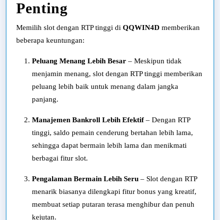
Penting
Memilih slot dengan RTP tinggi di
QQWIN4D
memberikan
beberapa keuntungan:
Peluang Menang Lebih Besar
– Meskipun tidak
menjamin menang, slot dengan RTP tinggi memberikan
peluang lebih baik untuk menang dalam jangka
panjang.
Manajemen Bankroll Lebih Efektif
– Dengan RTP
tinggi, saldo pemain cenderung bertahan lebih lama,
sehingga dapat bermain lebih lama dan menikmati
berbagai fitur slot.
Pengalaman Bermain Lebih Seru
– Slot dengan RTP
menarik biasanya dilengkapi fitur bonus yang kreatif,
membuat setiap putaran terasa menghibur dan penuh
kejutan.