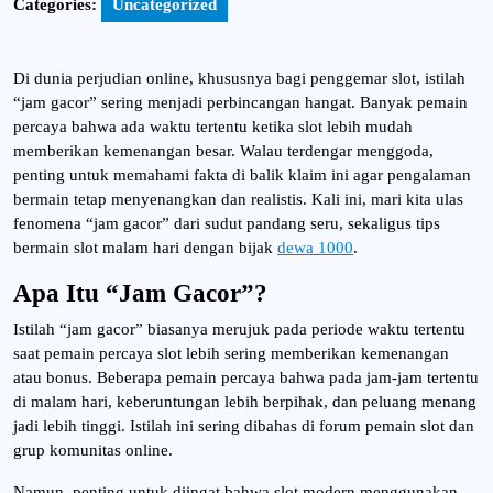
Categories:
Uncategorized
Di dunia perjudian online, khususnya bagi penggemar slot, istilah
“jam gacor” sering menjadi perbincangan hangat. Banyak pemain
percaya bahwa ada waktu tertentu ketika slot lebih mudah
memberikan kemenangan besar. Walau terdengar menggoda,
penting untuk memahami fakta di balik klaim ini agar pengalaman
bermain tetap menyenangkan dan realistis. Kali ini, mari kita ulas
fenomena “jam gacor” dari sudut pandang seru, sekaligus tips
bermain slot malam hari dengan bijak
dewa 1000
.
Apa Itu “Jam Gacor”?
Istilah “jam gacor” biasanya merujuk pada periode waktu tertentu
saat pemain percaya slot lebih sering memberikan kemenangan
atau bonus. Beberapa pemain percaya bahwa pada jam-jam tertentu
di malam hari, keberuntungan lebih berpihak, dan peluang menang
jadi lebih tinggi. Istilah ini sering dibahas di forum pemain slot dan
grup komunitas online.
Namun, penting untuk diingat bahwa slot modern menggunakan