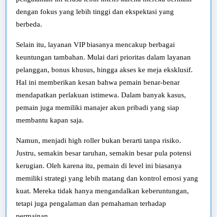
dengan fokus yang lebih tinggi dan ekspektasi yang
berbeda.
Selain itu, layanan VIP biasanya mencakup berbagai
keuntungan tambahan. Mulai dari prioritas dalam layanan
pelanggan, bonus khusus, hingga akses ke meja eksklusif.
Hal ini memberikan kesan bahwa pemain benar-benar
mendapatkan perlakuan istimewa. Dalam banyak kasus,
pemain juga memiliki manajer akun pribadi yang siap
membantu kapan saja.
Namun, menjadi high roller bukan berarti tanpa risiko.
Justru, semakin besar taruhan, semakin besar pula potensi
kerugian. Oleh karena itu, pemain di level ini biasanya
memiliki strategi yang lebih matang dan kontrol emosi yang
kuat. Mereka tidak hanya mengandalkan keberuntungan,
tetapi juga pengalaman dan pemahaman terhadap
permainan.