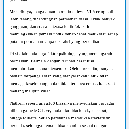
Menariknya, pengalaman bermain di level VIP sering kali
lebih tenang dibandingkan permainan biasa. Tidak banyak
gangguan, dan suasana terasa lebih fokus. Ini
memungkinkan pemain untuk benar-benar menikmati setiap
putaran permainan tanpa distraksi yang berlebihan.
Di sisi lain, ada juga faktor psikologis yang memengaruhi
permainan. Bermain dengan taruhan besar bisa
menimbulkan tekanan tersendiri. Oleh karena itu, banyak
pemain berpengalaman yang menyarankan untuk tetap
menjaga keseimbangan dan tidak terbawa emosi, baik saat
menang maupun kalah.
Platform seperti unyu168 biasanya menyediakan berbagai
pilihan game MG Live, mulai dari blackjack, baccarat,
hingga roulette. Setiap permainan memiliki karakteristik
berbeda, sehingga pemain bisa memilih sesuai dengan