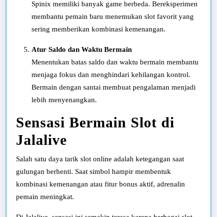
Spinix memiliki banyak game berbeda. Bereksperimen
membantu pemain baru menemukan slot favorit yang
sering memberikan kombinasi kemenangan.
Atur Saldo dan Waktu Bermain
Menentukan batas saldo dan waktu bermain membantu
menjaga fokus dan menghindari kehilangan kontrol.
Bermain dengan santai membuat pengalaman menjadi
lebih menyenangkan.
Sensasi Bermain Slot di
Jalalive
Salah satu daya tarik slot online adalah ketegangan saat
gulungan berhenti. Saat simbol hampir membentuk
kombinasi kemenangan atau fitur bonus aktif, adrenalin
pemain meningkat.