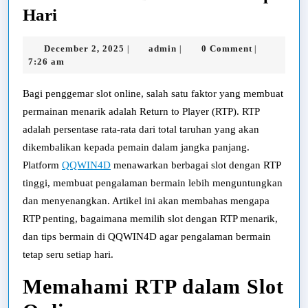
Slot
Hari
Online
December
admin
December 2, 2025
admin
0 Comment
|
|
|
QQWIN4D:
2,
7:26 am
RTP
2025
Menarik
Bagi penggemar slot online, salah satu faktor yang membuat
permainan menarik adalah Return to Player (RTP). RTP
untuk
adalah persentase rata-rata dari total taruhan yang akan
Dimainkan
dikembalikan kepada pemain dalam jangka panjang.
Setiap
Platform
QQWIN4D
menawarkan berbagai slot dengan RTP
Hari
tinggi, membuat pengalaman bermain lebih menguntungkan
dan menyenangkan. Artikel ini akan membahas mengapa
RTP penting, bagaimana memilih slot dengan RTP menarik,
dan tips bermain di QQWIN4D agar pengalaman bermain
tetap seru setiap hari.
Memahami RTP dalam Slot