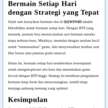
Bermain Setiap Hari
dengan Strategi yang Tepat
Salah satu keasyikan bermain slot di
QQWIN4D
adalah
fleksibilitas untuk bermain setiap hari. Dengan RTP yang
menarik, pemain bisa merencanakan sesi bermain mereka
tanpa terburu-buru. Misalnya, memulai dengan taruhan kecil
untuk “memanaskan” game, lalu menyesuaikan taruhan saat
fitur bonus atau putaran gratis muncul.
Selain itu, bermain setiap hari memberikan kesempatan
untuk mengeksplorasi slot baru dan menemukan game
favorit dengan RTP tinggi. Strategi ini membuat pengalaman
bermain tetap fresh dan menyenangkan, sambil tetap
menjaga peluang menang yang optimal.
Kesimpulan