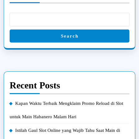
Search
Recent Posts
Kapan Waktu Terbaik Mengklaim Promo Reload di Slot
untuk Main Habanero Malam Hari
Istilah Gaul Slot Online yang Wajib Tahu Saat Main di