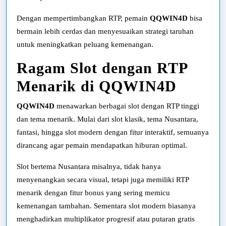
Dengan mempertimbangkan RTP, pemain
QQWIN4D
bisa
bermain lebih cerdas dan menyesuaikan strategi taruhan
untuk meningkatkan peluang kemenangan.
Ragam Slot dengan RTP
Menarik di QQWIN4D
QQWIN4D
menawarkan berbagai slot dengan RTP tinggi
dan tema menarik. Mulai dari slot klasik, tema Nusantara,
fantasi, hingga slot modern dengan fitur interaktif, semuanya
dirancang agar pemain mendapatkan hiburan optimal.
Slot bertema Nusantara misalnya, tidak hanya
menyenangkan secara visual, tetapi juga memiliki RTP
menarik dengan fitur bonus yang sering memicu
kemenangan tambahan. Sementara slot modern biasanya
menghadirkan multiplikator progresif atau putaran gratis