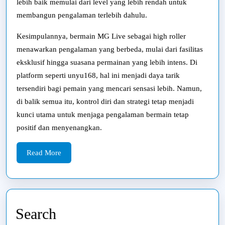
lebih baik memulai dari level yang lebih rendah untuk
membangun pengalaman terlebih dahulu.
Kesimpulannya, bermain MG Live sebagai high roller
menawarkan pengalaman yang berbeda, mulai dari fasilitas
eksklusif hingga suasana permainan yang lebih intens. Di
platform seperti unyu168, hal ini menjadi daya tarik
tersendiri bagi pemain yang mencari sensasi lebih. Namun,
di balik semua itu, kontrol diri dan strategi tetap menjadi
kunci utama untuk menjaga pengalaman bermain tetap
positif dan menyenangkan.
Read
Read More
More
Search