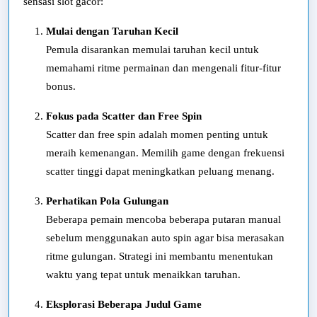
sensasi slot gacor:
Mulai dengan Taruhan Kecil
Pemula disarankan memulai taruhan kecil untuk
memahami ritme permainan dan mengenali fitur-fitur
bonus.
Fokus pada Scatter dan Free Spin
Scatter dan free spin adalah momen penting untuk
meraih kemenangan. Memilih game dengan frekuensi
scatter tinggi dapat meningkatkan peluang menang.
Perhatikan Pola Gulungan
Beberapa pemain mencoba beberapa putaran manual
sebelum menggunakan auto spin agar bisa merasakan
ritme gulungan. Strategi ini membantu menentukan
waktu yang tepat untuk menaikkan taruhan.
Eksplorasi Beberapa Judul Game