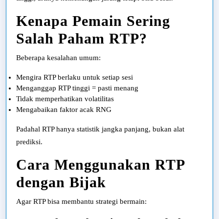
Kenapa Pemain Sering
Salah Paham RTP?
Beberapa kesalahan umum:
Mengira RTP berlaku untuk setiap sesi
Menganggap RTP tinggi = pasti menang
Tidak memperhatikan volatilitas
Mengabaikan faktor acak RNG
Padahal RTP hanya statistik jangka panjang, bukan alat
prediksi.
Cara Menggunakan RTP
dengan Bijak
Agar RTP bisa membantu strategi bermain: