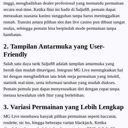
tinggi, menghadirkan dealer profesional yang memandu permainan
secara real-time. Ketika fitur ini hadir di Salju88, pemain dapat
merasakan suasana kasino sungguhan tanpa harus meninggalkan
rumah. Transisi antara pilihan slot dan live casino pun dibuat sangat
mulus, sehingga pemain bisa berpindah mode permainan tanpa
hambatan.
2. Tampilan Antarmuka yang User-
Friendly
Salah satu daya tarik Salju88 adalah tampilan antarmuka yang
bersih dan mudah dinavigasi. Integrasi MG Live meningkatkan hal
ini dengan menghadirkan tata letak meja permainan yang intuitif,
statistik real-time, serta informasi taruhan yang mudah diakses.
Pemain pemula pun dapat menyesuaikan diri dengan cepat tanpa
merasa kewalahan oleh fitur yang berlebihan.
3. Variasi Permainan yang Lebih Lengkap
MG Live membawa banyak pilihan permainan seperti baccarat,
roulette, sic bo, hingga beberapa varian blackjack. Ketika