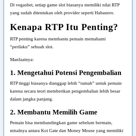
Di vegasbet, setiap game slot biasanya memiliki nilai RTP
yang sudah ditentukan oleh provider seperti Habanero.
Kenapa RTP Itu Penting?
RTP penting karena membantu pemain memahami
“perilaku” sebuah slot.
Manfaatnya:
1. Mengetahui Potensi Pengembalian
RTP tinggi biasanya dianggap lebih “ramah” untuk pemain
karena secara teori memberikan pengembalian lebih besar
dalam jangka panjang.
2. Membantu Memilih Game
Pemain bisa membandingkan game sebelum bermain,
misalnya antara
Koi Gate
dan
Money Mouse
yang memiliki