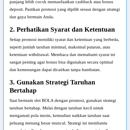
panjang lebih cocok memanfaatkan cashback atau bonus
deposit. Pastikan promosi yang dipilih sesuai dengan strategi
dan gaya bermain Anda.
2. Perhatikan Syarat dan Ketentuan
Setiap promosi memiliki syarat dan ketentuan yang berbeda,
seperti jumlah taruhan minimal, maksimal putaran, atau
ketentuan withdrawal. Membaca dan memahami syarat ini
sangat penting agar bonus bisa digunakan secara optimal
dan kemenangan dapat dicairkan tanpa hambatan.
3. Gunakan Strategi Taruhan
Bertahap
Saat bermain slot BOLA dengan promosi, gunakan strategi
taruhan bertahap. Mulai dengan taruhan kecil untuk
mengamati pola mesin, kemudian naikkan taruhan saat
peluang menang besar muncul. Strategi ini membantu