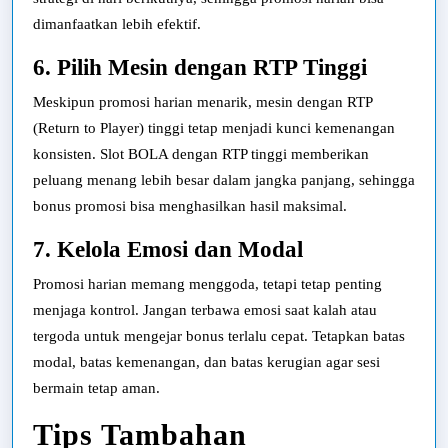
dimanfaatkan lebih efektif.
6. Pilih Mesin dengan RTP Tinggi
Meskipun promosi harian menarik, mesin dengan RTP
(Return to Player) tinggi tetap menjadi kunci kemenangan
konsisten. Slot BOLA dengan RTP tinggi memberikan
peluang menang lebih besar dalam jangka panjang, sehingga
bonus promosi bisa menghasilkan hasil maksimal.
7. Kelola Emosi dan Modal
Promosi harian memang menggoda, tetapi tetap penting
menjaga kontrol. Jangan terbawa emosi saat kalah atau
tergoda untuk mengejar bonus terlalu cepat. Tetapkan batas
modal, batas kemenangan, dan batas kerugian agar sesi
bermain tetap aman.
Tips Tambahan