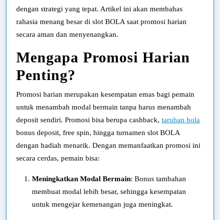
dengan strategi yang tepat. Artikel ini akan membahas
rahasia menang besar di slot BOLA saat promosi harian
secara aman dan menyenangkan.
Mengapa Promosi Harian
Penting?
Promosi harian merupakan kesempatan emas bagi pemain
untuk menambah modal bermain tanpa harus menambah
deposit sendiri. Promosi bisa berupa cashback,
taruhan bola
bonus deposit, free spin, hingga turnamen slot BOLA
dengan hadiah menarik. Dengan memanfaatkan promosi ini
secara cerdas, pemain bisa:
Meningkatkan Modal Bermain
: Bonus tambahan
membuat modal lebih besar, sehingga kesempatan
untuk mengejar kemenangan juga meningkat.