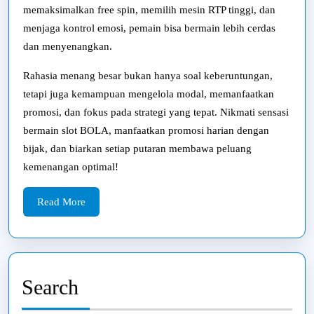
memaksimalkan free spin, memilih mesin RTP tinggi, dan
menjaga kontrol emosi, pemain bisa bermain lebih cerdas
dan menyenangkan.
Rahasia menang besar bukan hanya soal keberuntungan,
tetapi juga kemampuan mengelola modal, memanfaatkan
promosi, dan fokus pada strategi yang tepat. Nikmati sensasi
bermain slot BOLA, manfaatkan promosi harian dengan
bijak, dan biarkan setiap putaran membawa peluang
kemenangan optimal!
Read
Read More
More
Search