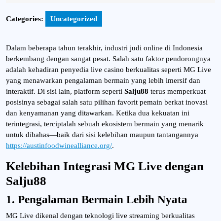
2025
Categories:
Uncategorized
Dalam beberapa tahun terakhir, industri judi online di Indonesia
berkembang dengan sangat pesat. Salah satu faktor pendorongnya
adalah kehadiran penyedia live casino berkualitas seperti MG Live
yang menawarkan pengalaman bermain yang lebih imersif dan
interaktif. Di sisi lain, platform seperti
Salju88
terus memperkuat
posisinya sebagai salah satu pilihan favorit pemain berkat inovasi
dan kenyamanan yang ditawarkan. Ketika dua kekuatan ini
terintegrasi, terciptalah sebuah ekosistem bermain yang menarik
untuk dibahas—baik dari sisi kelebihan maupun tantangannya
https://austinfoodwinealliance.org/
.
Kelebihan Integrasi MG Live dengan
Salju88
1. Pengalaman Bermain Lebih Nyata
MG Live dikenal dengan teknologi live streaming berkualitas