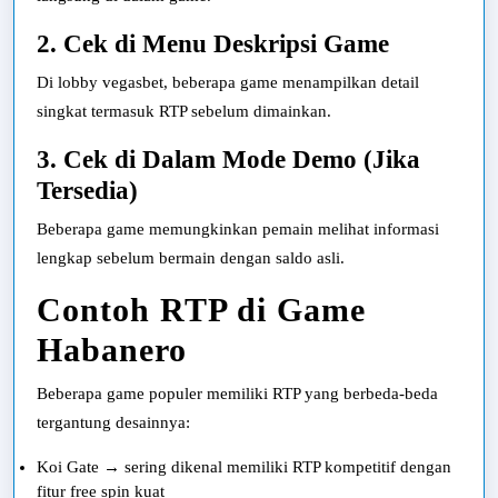
2. Cek di Menu Deskripsi Game
Di lobby vegasbet, beberapa game menampilkan detail
singkat termasuk RTP sebelum dimainkan.
3. Cek di Dalam Mode Demo (Jika
Tersedia)
Beberapa game memungkinkan pemain melihat informasi
lengkap sebelum bermain dengan saldo asli.
Contoh RTP di Game
Habanero
Beberapa game populer memiliki RTP yang berbeda-beda
tergantung desainnya:
Koi Gate
→ sering dikenal memiliki RTP kompetitif dengan
fitur free spin kuat