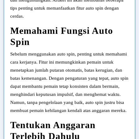
dan menguntungkan. Artikel ini akan membahas beberapa
tips penting untuk memanfaatkan fitur auto spin dengan
cerdas.
Memahami Fungsi Auto
Spin
Sebelum menggunakan auto spin, penting untuk memahami
cara kerjanya. Fitur ini memungkinkan pemain untuk
menetapkan jumlah putaran otomatis, batas kerugian, dan
batas kemenangan. Dengan pengaturan yang tepat, auto spin
dapat membantu pemain tetap konsisten dalam bermain,
menghindari keputusan impulsif, dan menghemat waktu.
Namun, tanpa pengelolaan yang baik, auto spin justru bisa
membuat pemain kehilangan kendali atas anggaran mereka.
Tentukan Anggaran
Terlebih Dahulu