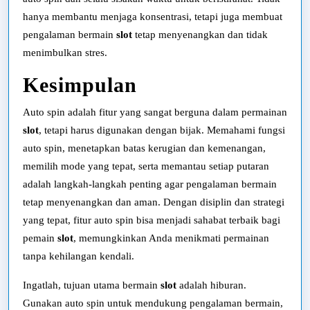
hanya membantu menjaga konsentrasi, tetapi juga membuat
pengalaman bermain
slot
tetap menyenangkan dan tidak
menimbulkan stres.
Kesimpulan
Auto spin adalah fitur yang sangat berguna dalam permainan
slot
, tetapi harus digunakan dengan bijak. Memahami fungsi
auto spin, menetapkan batas kerugian dan kemenangan,
memilih mode yang tepat, serta memantau setiap putaran
adalah langkah-langkah penting agar pengalaman bermain
tetap menyenangkan dan aman. Dengan disiplin dan strategi
yang tepat, fitur auto spin bisa menjadi sahabat terbaik bagi
pemain
slot
, memungkinkan Anda menikmati permainan
tanpa kehilangan kendali.
Ingatlah, tujuan utama bermain
slot
adalah hiburan.
Gunakan auto spin untuk mendukung pengalaman bermain,