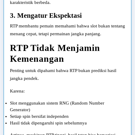
karakteristik berbeda.
3. Mengatur Ekspektasi
RTP membantu pemain memahami bahwa slot bukan tentang
menang cepat, tetapi permainan jangka panjang.
RTP Tidak Menjamin
Kemenangan
Penting untuk dipahami bahwa RTP bukan prediksi hasil
jangka pendek.
Karena:
Slot menggunakan sistem RNG (Random Number
Generator)
Setiap spin bersifat independen
Hasil tidak dipengaruhi spin sebelumnya