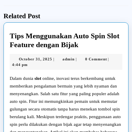
Previous
Next
post:
post:
Related Post
Tips Menggunakan Auto Spin Slot
Tips
Feature dengan Bijak
Menggunakan
October
admin
October 31, 2025
admin
0 Comment
|
|
|
Auto
31,
4:44 pm
Spin
2025
Slot
Dalam dunia
slot
online, inovasi terus berkembang untuk
memberikan pengalaman bermain yang lebih nyaman dan
Feature
menyenangkan. Salah satu fitur yang paling populer adalah
dengan
auto spin. Fitur ini memungkinkan pemain untuk memutar
Bijak
gulungan secara otomatis tanpa harus menekan tombol spin
berulang kali. Meskipun terdengar praktis, penggunaan auto
spin perlu dilakukan dengan bijak agar tetap menyenangkan